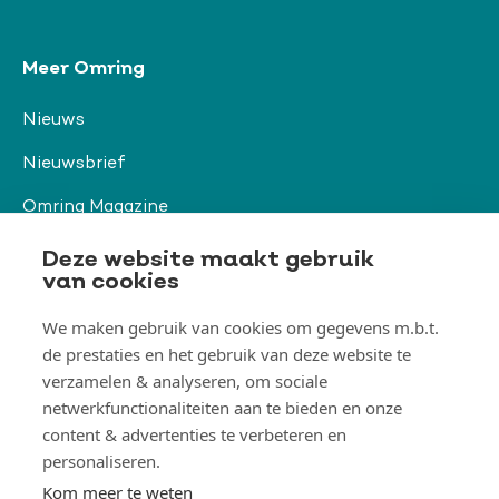
Meer Omring
Nieuws
Nieuwsbrief
Omring Magazine
Verwijzers
Deze website maakt gebruik
van cookies
We maken gebruik van cookies om gegevens m.b.t.
Organisatie & beleid
de prestaties en het gebruik van deze website te
Togg
Orga
verzamelen & analyseren, om sociale
&
netwerkfunctionaliteiten aan te bieden en onze
belei
Thema's
men
content & advertenties te verbeteren en
Togg
Them
personaliseren.
men
Kom meer te weten