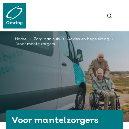
Overslaan
en
naar
de
inhoud
gaan
Home
Zorg aan huis
Advies en begeleiding
Kruimelpad
Voor mantelzorgers
Voor mantelzorgers