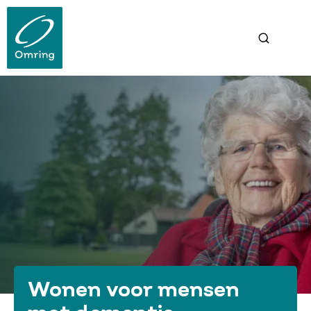
Overslaan
en
naar
de
inhoud
gaan
Wonen voor mensen