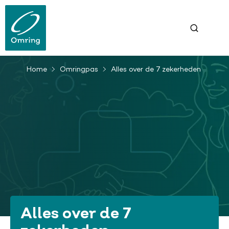
Overslaan
en
naar
de
inhoud
gaan
Home
Omringpas
Alles over de 7 zekerheden
Kruimelpad
Alles over de 7