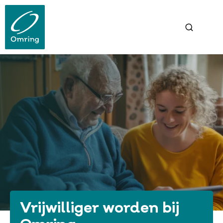
Overslaan
en
naar
de
inhoud
gaan
Vrijwilliger worden bij