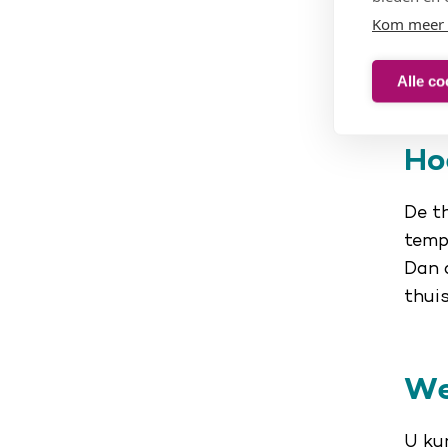
Kom meer 
Alle co
Ho
De th
temp
Dan 
thuis
We
U ku