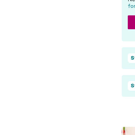
Ne
fo
S
S