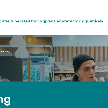
datie & herstel
Omringpas
Diensten
Omringwinkels
eiding
ng