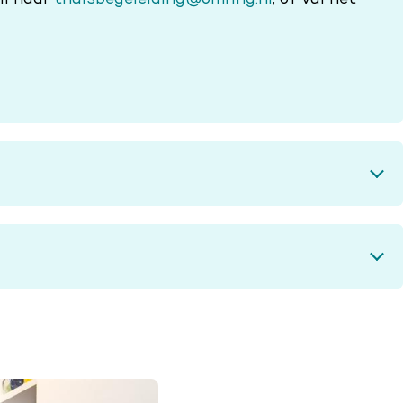
il naar
thuisbegeleiding@omring.nl
, of vul het