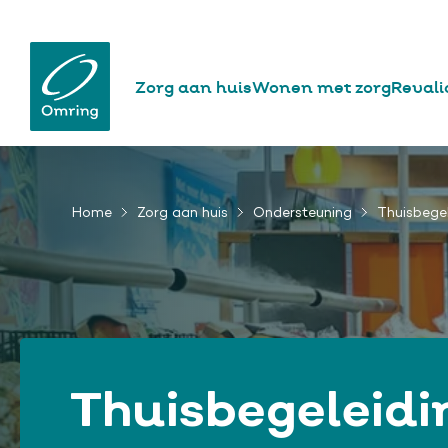
website
Hoofdnavigatie
Zorg aan huis
Wonen met zorg
Revali
Overslaan
en
naar
Home
Zorg aan huis
Ondersteuning
Thuisbegel
Kruimelpad
de
inhoud
gaan
Thuisbegeleidi