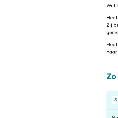
Wet 
Heef
Zij 
geme
Heef
naa
Zo
S