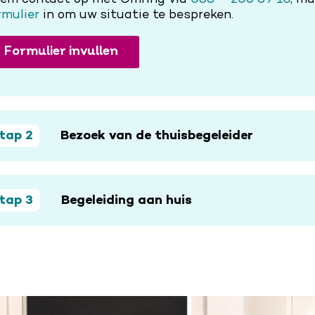
em contact op met Omring via
088 – 206 89 10
, ma
rmulier
in om uw situatie te bespreken.
Formulier invullen
tap 2
Bezoek van de thuisbegeleider
tap 3
Begeleiding aan huis