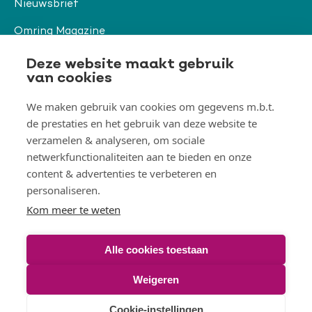
Nieuwsbrief
Omring Magazine
Verwijzers
Deze website maakt gebruik
van cookies
We maken gebruik van cookies om gegevens m.b.t.
Organisatie & beleid
de prestaties en het gebruik van deze website te
Togg
Orga
verzamelen & analyseren, om sociale
&
netwerkfunctionaliteiten aan te bieden en onze
belei
Thema's
men
content & advertenties te verbeteren en
Togg
Them
personaliseren.
men
Kom meer te weten
Alle cookies toestaan
© Omring 2026
Weigeren
Voet
Disclaimer
Toegankelijkheidsverklaring
Cookies
Cookie-instellingen
Privacy