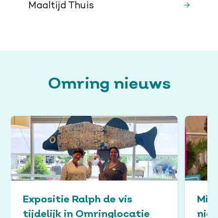
Maaltijd Thuis
Omring nieuws
Expositie Ralph de vis
Min
tijdelijk in Omringlocatie
nieu