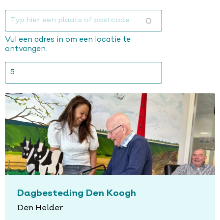
Typ
hier
een
Vul een adres in om een locatie te
plaats
ontvangen.
of
postcode
Dagbesteding Den Koogh
Den Helder