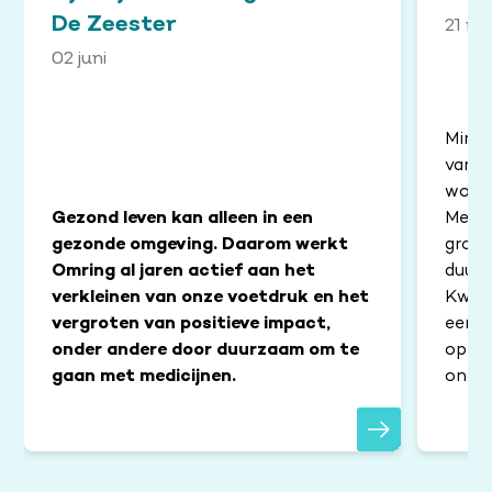
De Zeester
21 me
02 juni
Minis
vanmi
woonz
Gezond leven kan alleen in een
Met d
gezonde omgeving. Daarom werkt
grote
Omring al jaren actief aan het
duurz
verkleinen van onze voetdruk en het
Kwali
vergroten van positieve impact,
een g
onder andere door duurzaam om te
openi
gaan met medicijnen.
onthu