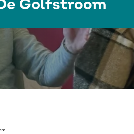
De Golfstroom
oom