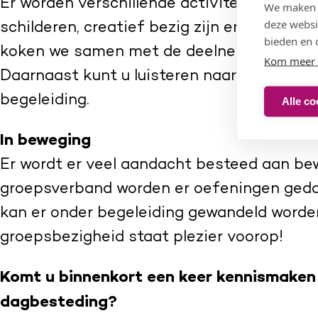
Er worden verschillende activiteiten aang
We maken g
deze websi
schilderen, creatief bezig zijn en spelletje
bieden en 
koken we samen met de deelnemers een v
Kom meer 
Daarnaast kunt u luisteren naar muziek en
begeleiding.
Alle co
In beweging
Er wordt er veel aandacht besteed aan be
groepsverband worden er oefeningen geda
kan er onder begeleiding gewandeld worde
groepsbezigheid staat plezier voorop!
Komt u binnenkort een keer kennismaken
dagbesteding?