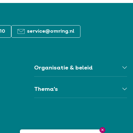
10
service@omring.nl
Organisatie & beleid
Togg
Orga
&
belei
Thema's
men
Togg
Them
men
×