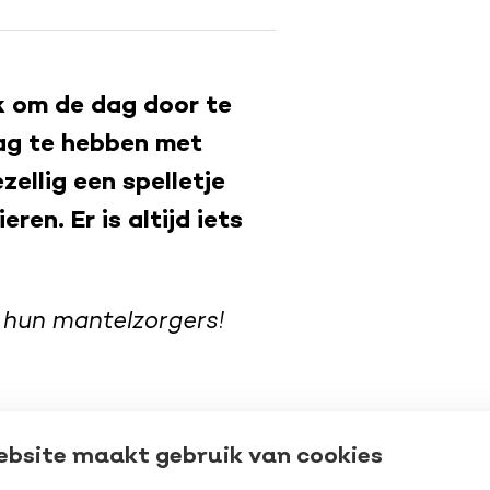
k om de dag door te
dag te hebben met
ellig een spelletje
ren. Er is altijd iets
hun mantelzorgers!
n de week terecht.
ebsite maakt gebruik van cookies
ts hoeft, veel kan.