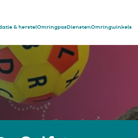
datie & herstel
Omringpas
Diensten
Omringwinkels