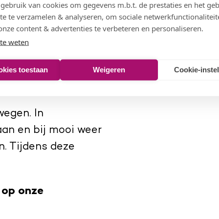
eboden, zoals
ebruik van cookies om gegevens m.b.t. de prestaties en het geb
te te verzamelen & analyseren, om sociale netwerkfunctionaliteit
s spelen. Dagelijks
onze content & advertenties te verbeteren en personaliseren.
ers driegangenmenu.
te weten
 zingen onder
okies toestaan
Weigeren
Cookie-inste
wegen. In
an en bij mooi weer
n. Tijdens deze
 op onze