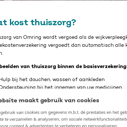
t kost thuiszorg?
szorg van Omring wordt vergoed als de wijkverpleeg
tekostenverzekering vergoedt dan automatisch alle k
n.
beelden van thuiszorg binnen de basisverzekering
Hulp bij het douchen, wassen of aankleden
Ondersteuning bij het innemen van uw medicijnen
Het verzorgen van uw wond
ebsite maakt gebruik van cookies
Advies bij incontinentieproblemen
Ondersteuning van een oncologieverpleegkundige (al
ebruik van cookies om gegevens m.b.t. de prestaties en het geb
te te verzamelen & analyseren, om sociale netwerkfunctionaliteit
onze content & advertenties te verbeteren en personaliseren.