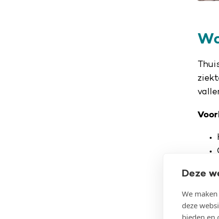
Wa
Thui
ziek
valle
Voor
Deze w
We maken g
deze websi
bieden en 