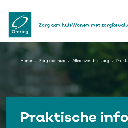
website
Hoofdnavigatie
Zorg aan huis
Wonen met zorg
Revali
Overslaan
en
naar
Home
Zorg aan huis
Alles over thuiszorg
Prakt
Kruimelpad
de
inhoud
gaan
Praktische inf