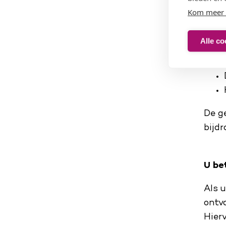
U be
Kom meer 
van 
Alle co
De ge
bijd
U be
Als u
ontv
Hier