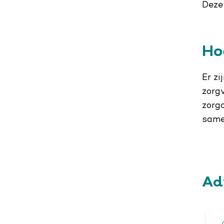
Deze 
Ho
Er zi
zorg
zorgc
same
Ad