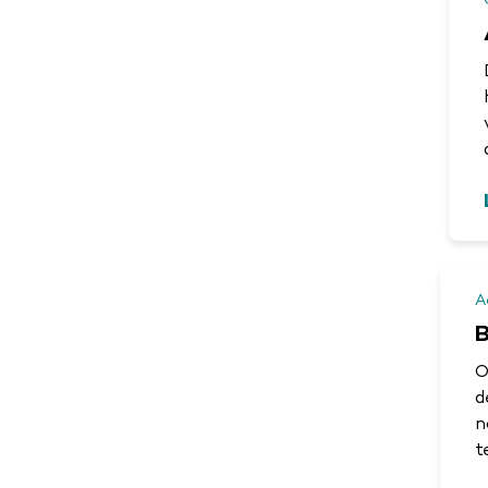
A
B
O
d
n
t