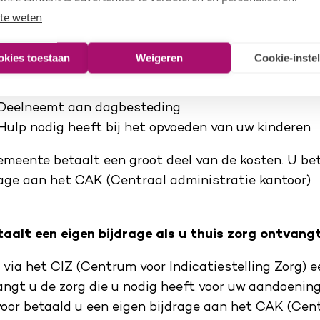
taalt een eigen bijdrage als u hulp aanvraagt bi
te weten
uw gemeente. Bijvoorbeeld als u:
okies toestaan
Weigeren
Cookie-inste
Hulp nodig heeft in het huishouden
Begeleiding aan huis nodig heeft
Deelneemt aan dagbesteding
Hulp nodig heeft bij het opvoeden van uw kinderen
meente betaalt een groot deel van de kosten. U beta
rage aan het CAK (Centraal administratie kantoor)
taalt een eigen bijdrage als u thuis zorg ontvang
 via het CIZ (Centrum voor Indicatiestelling Zorg) 
angt u de zorg die u nodig heeft voor uw aandoening
voor betaald u een eigen bijdrage aan het CAK (Cent