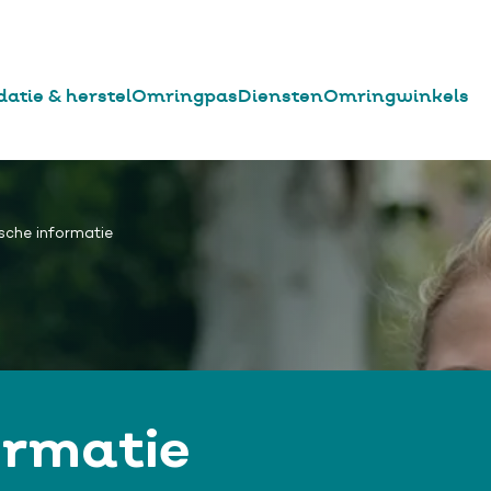
datie & herstel
Omringpas
Diensten
Omringwinkels
ische informatie
ormatie