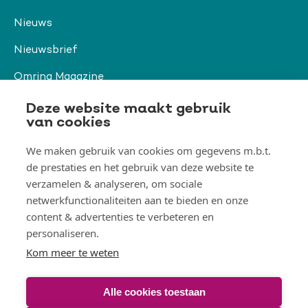
Nieuws
Nieuwsbrief
Omring Magazine
Verwijzers
Deze website maakt gebruik
van cookies
We maken gebruik van cookies om gegevens m.b.t.
Organisatie & beleid
de prestaties en het gebruik van deze website te
Togg
verzamelen & analyseren, om sociale
Orga
&
netwerkfunctionaliteiten aan te bieden en onze
belei
Thema's
men
content & advertenties te verbeteren en
Togg
Them
personaliseren.
men
Kom meer te weten
Alle cookies toestaan