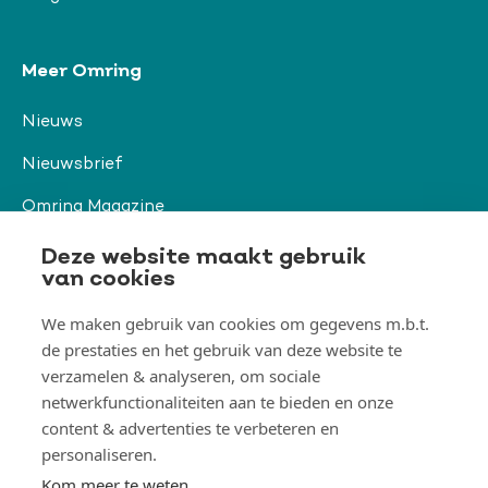
Meer Omring
Nieuws
Nieuwsbrief
Omring Magazine
Verwijzers
Deze website maakt gebruik
van cookies
We maken gebruik van cookies om gegevens m.b.t.
Organisatie & beleid
de prestaties en het gebruik van deze website te
Togg
verzamelen & analyseren, om sociale
Orga
&
netwerkfunctionaliteiten aan te bieden en onze
belei
Thema's
men
content & advertenties te verbeteren en
Togg
Them
personaliseren.
men
Kom meer te weten