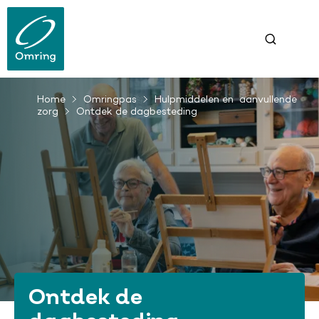
Overslaan
en
naar
de
inhoud
gaan
Kruimelpad
Home
Omringpas
Hulpmiddelen en aanvullende
zorg
Ontdek de dagbesteding
Ontdek de