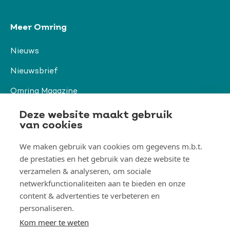
Meer Omring
Nieuws
Nieuwsbrief
Omring Magazine
Verwijzers
Deze website maakt gebruik
van cookies
We maken gebruik van cookies om gegevens m.b.t.
Organisatie & beleid
de prestaties en het gebruik van deze website te
Togg
verzamelen & analyseren, om sociale
Orga
&
netwerkfunctionaliteiten aan te bieden en onze
belei
Thema's
men
content & advertenties te verbeteren en
Togg
Them
personaliseren.
men
Kom meer te weten