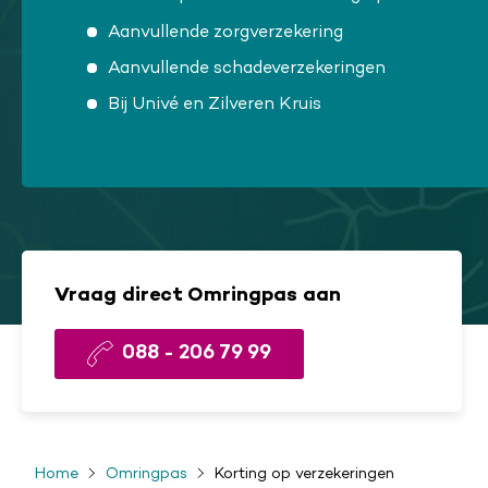
Aanvullende zorgverzekering
Aanvullende schadeverzekeringen
Bij Univé en Zilveren Kruis
Vraag direct Omringpas aan
088 - 206 79 99
Home
Omringpas
Korting op verzekeringen
Kruimelpad