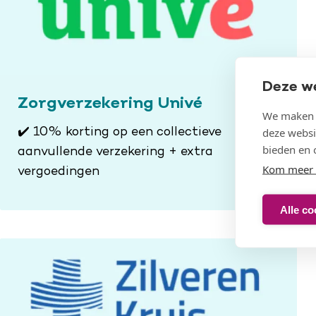
Deze w
Zorgverzekering Univé
We maken g
deze websi
✔️ 10% korting op een collectieve
bieden en 
aanvullende verzekering + extra
Kom meer 
vergoedingen
Alle co