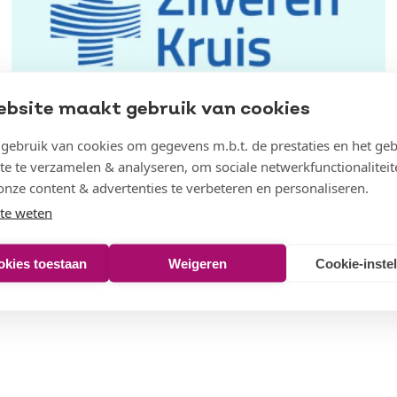
ebsite maakt gebruik van cookies
Zorgverzekering Zilveren Kruis
ebruik van cookies om gegevens m.b.t. de prestaties en het geb
te te verzamelen & analyseren, om sociale netwerkfunctionaliteit
✔️ 10% korting op uw collectieve
onze content & advertenties te verbeteren en personaliseren.
aanvullende verzekering + extra
te weten
vergoedingen
okies toestaan
Weigeren
Cookie-inste