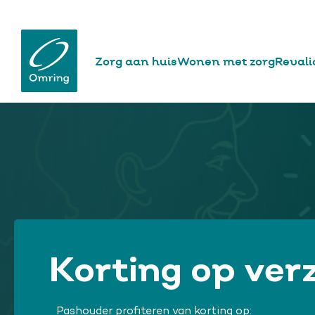
website
Hoofdnavigatie
Zorg aan huis
Wonen met zorg
Revali
Overslaan
en
naar
de
inhoud
gaan
Korting op ver
Pashouder profiteren van korting op: