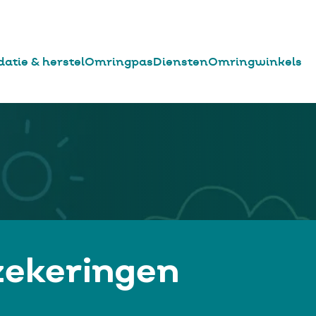
datie & herstel
Omringpas
Diensten
Omringwinkels
zekeringen