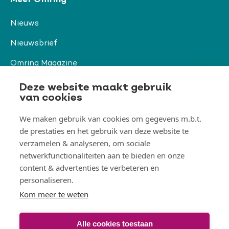
Meer Omring
Nieuws
Nieuwsbrief
Omring Magazine
Verwijzers
Deze website maakt gebruik
van cookies
We maken gebruik van cookies om gegevens m.b.t.
Organisatie & beleid
de prestaties en het gebruik van deze website te
Togg
Orga
verzamelen & analyseren, om sociale
&
netwerkfunctionaliteiten aan te bieden en onze
belei
Thema's
men
content & advertenties te verbeteren en
Togg
Them
personaliseren.
men
Kom meer te weten
Alle cookies toestaan