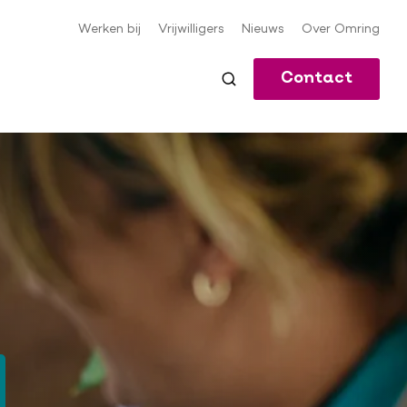
Werken bij
Vrijwilligers
Nieuws
Over Omring
Meta-
navigatie
Contact