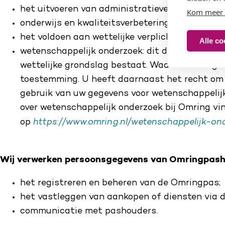
het uitvoeren van administratieve en financiële
Kom meer 
onderwijs en kwaliteitsverbetering;
het voldoen aan wettelijke verplichtingen en to
Alle co
wetenschappelijk onderzoek: dit doen wij allee
wettelijke grondslag bestaat. Waar dat nodig is
toestemming. U heeft daarnaast het recht om
gebruik van uw gegevens voor wetenschappelij
over wetenschappelijk onderzoek bij Omring vi
https://www.omring.nl/wetenschappelijk-on
op
Wij verwerken persoonsgegevens van Omringpash
het registreren en beheren van de Omringpas;
het vastleggen van aankopen of diensten via 
communicatie met pashouders.