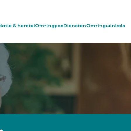
datie & herstel
Omringpas
Diensten
Omringwinkels