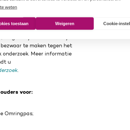
 taken (zoals declaraties);
te weten
ezicht.
okies toestaan
Weigeren
Cookie-inste
n als daarvoor een geldige
, vragen wij uw uitdrukkelijke
 bezwaar te maken tegen het
k onderzoek. Meer informatie
ndt u
derzoek
.
ouders voor:
de Omringpas;