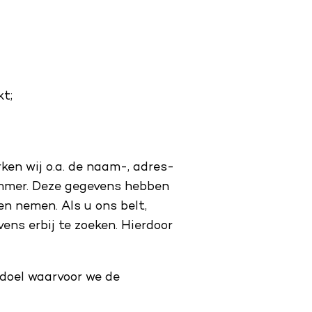
kt;
en wij o.a. de naam-, adres-
mmer. Deze gegevens hebben
en nemen. Als u ons belt,
ns erbij te zoeken. Hierdoor
 doel waarvoor we de