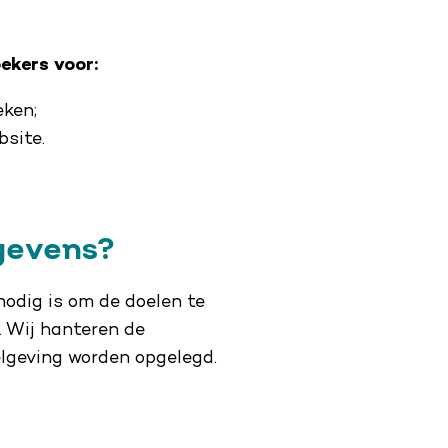
ekers voor:
ken;
bsite.
gevens?
odig is om de doelen te
. Wij hanteren de
elgeving worden opgelegd.