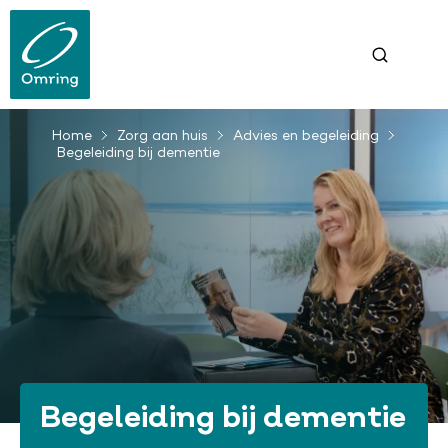
Overslaan
en
naar
de
inhoud
gaan
Home
Zorg aan huis
Advies en begeleiding
Kruimelpad
Begeleiding bij dementie
Begeleiding bij dementie