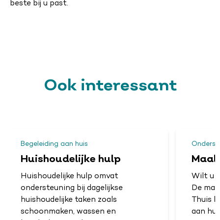
beste bij u past.
Ook interessant
Begeleiding aan huis
Onderst
Huishoudelijke hulp
Maalt
Huishoudelijke hulp omvat
Wilt u 
ondersteuning bij dagelijkse
De maal
huishoudelijke taken zoals
Thuis h
schoonmaken, wassen en
aan hui