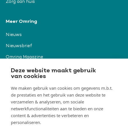
Zorg aan huis
Meer Omring
Nieuws
Nieuwsbrief
Omring Magazine
Verwijzers
Deze website maakt gebruik
van cookies
We maken gebruik van cookies om gegevens m.b.t.
Organisatie & beleid
de prestaties en het gebruik van deze website te
Togg
Orga
verzamelen & analyseren, om sociale
&
netwerkfunctionaliteiten aan te bieden en onze
belei
Thema's
men
content & advertenties te verbeteren en
Togg
Them
personaliseren.
men