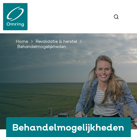
Overslaan
en
naar
de
inhoud
gaan
Home
Revalidatie & herstel
Kruimelpad
Behandelmogelijkheden
Behandelmogelijkheden