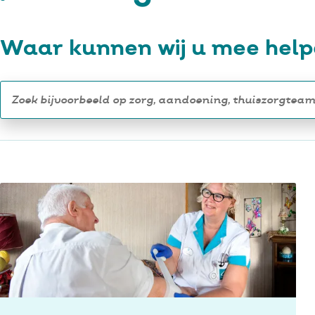
Waar kunnen wij u mee hel
Zoek
op
de
website