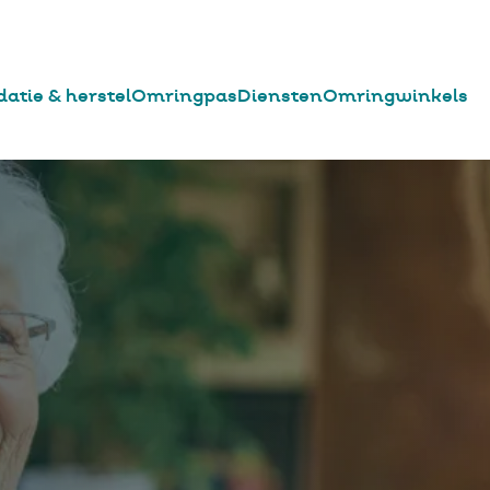
datie & herstel
Omringpas
Diensten
Omringwinkels