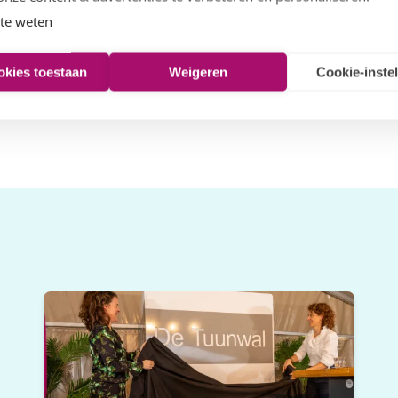
pen om langer fijn
te weten
okies toestaan
Weigeren
Cookie-inste