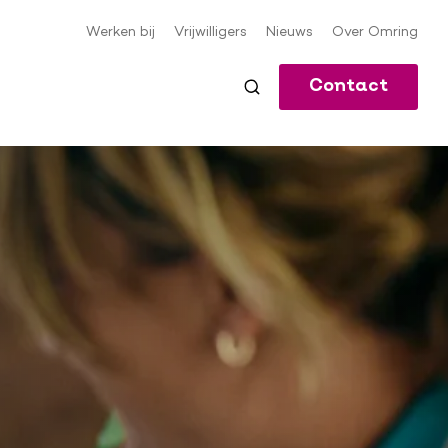
Werken bij
Vrijwilligers
Nieuws
Over Omring
Meta-
navigatie
Contact