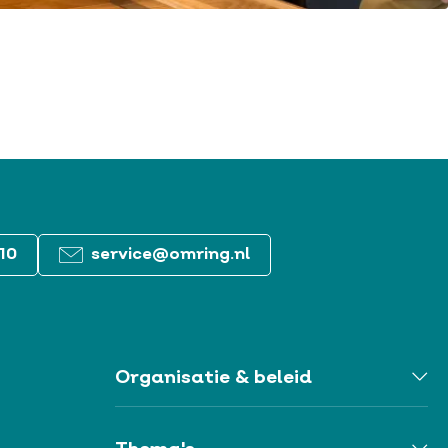
10
service@omring.nl
Organisatie & beleid
Togg
Orga
&
belei