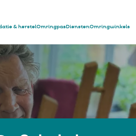
datie & herstel
Omringpas
Diensten
Omringwinkels