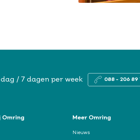
 dag / 7 dagen per week
088 - 206 89 
j Omring
Meer Omring
Nieuws