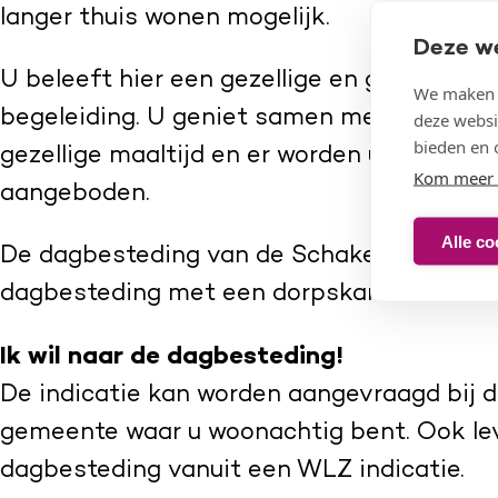
langer thuis wonen mogelijk.
Deze w
U beleeft hier een gezellige en goede dag
We maken g
begeleiding. U geniet samen met de ander
deze websi
bieden en 
gezellige maaltijd en er worden u verschill
Kom meer 
aangeboden.
Alle co
De dagbesteding van de Schakel is een kle
dagbesteding met een dorpskarakter.
Ik wil naar de dagbesteding!
De indicatie kan worden aangevraagd bij
gemeente waar u woonachtig bent. Ook lev
dagbesteding vanuit een WLZ indicatie.