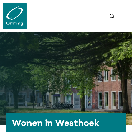
Overslaan
en
naar
de
inhoud
gaan
Wonen in Westhoek