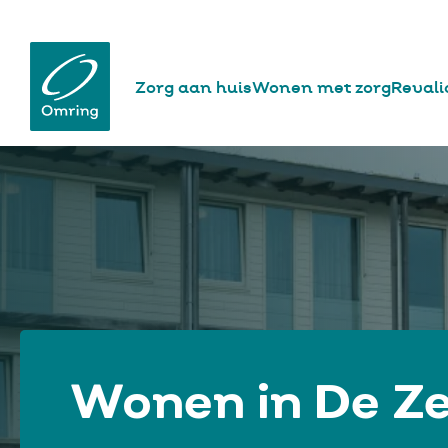
website
Hoofdnavigatie
Zorg aan huis
Wonen met zorg
Revali
Overslaan
en
naar
de
inhoud
gaan
Wonen in De Z