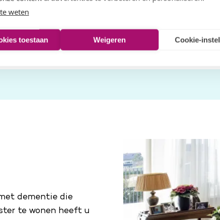
te weten
okies toestaan
Weigeren
Cookie-inste
 met dementie die
ster te wonen heeft u