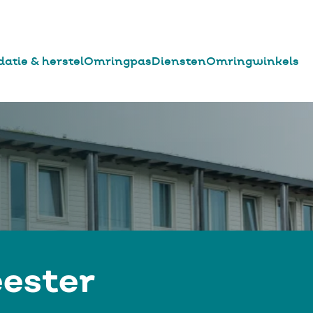
datie & herstel
Omringpas
Diensten
Omringwinkels
eester