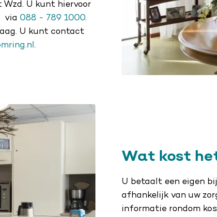
t Wzd. U kunt hiervoor
)
via
088 - 789 1000
.
raag. U kunt contact
mring.nl
.
Wat kost he
U betaalt een eigen bi
afhankelijk van uw zorg
informatie rondom ko