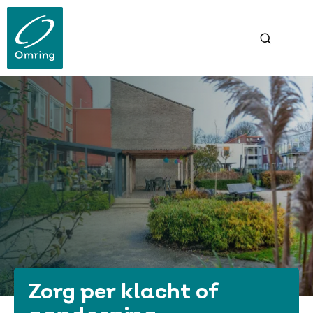
Overslaan
en
naar
de
inhoud
gaan
Zorg per klacht of