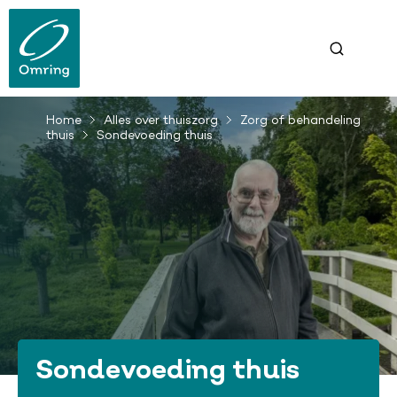
Overslaan
en
naar
de
inhoud
gaan
Home
Alles over thuiszorg
Zorg of behandeling
Kruimelpad
thuis
Sondevoeding thuis
Sondevoeding thuis