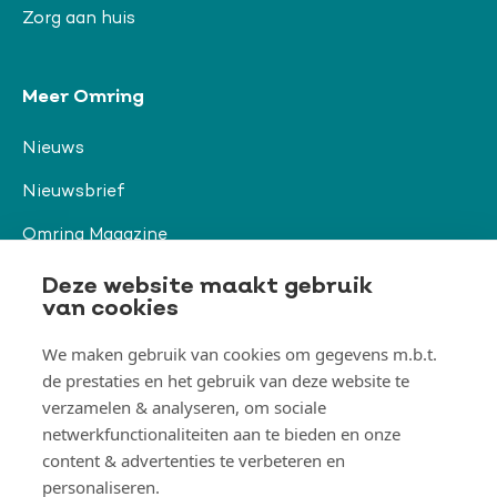
Zorg aan huis
Meer Omring
Nieuws
Nieuwsbrief
Omring Magazine
Verwijzers
Deze website maakt gebruik
van cookies
We maken gebruik van cookies om gegevens m.b.t.
Organisatie & beleid
de prestaties en het gebruik van deze website te
Togg
verzamelen & analyseren, om sociale
Orga
&
netwerkfunctionaliteiten aan te bieden en onze
belei
Thema's
men
content & advertenties te verbeteren en
Togg
Them
personaliseren.