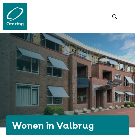
Overslaan
en
naar
de
inhoud
gaan
Wonen in Valbrug