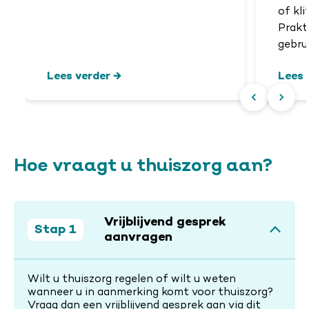
of kl
Prakti
gebrui
Lees verder
Lees 
Hoe vraagt u thuiszorg aan?
Vrijblijvend gesprek
Stap 1
aanvragen
Wilt u thuiszorg regelen of wilt u weten
wanneer u in aanmerking komt voor thuiszorg?
Vraag dan een vrijblijvend gesprek aan via dit