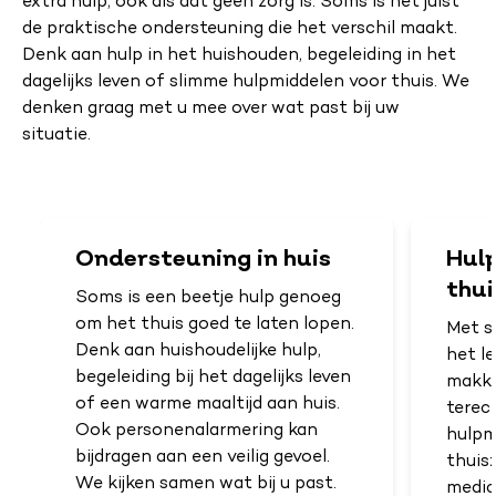
extra hulp, ook als dat geen zorg is. Soms is het juist
de praktische ondersteuning die het verschil maakt.
Denk aan hulp in het huishouden, begeleiding in het
dagelijks leven of slimme hulpmiddelen voor thuis. We
denken graag met u mee over wat past bij uw
situatie.
Ondersteuning in huis
Hul
thui
Soms is een beetje hulp genoeg
om het thuis goed te laten lopen.
Met s
Denk aan huishoudelijke hulp,
het l
begeleiding bij het dagelijks leven
makkel
of een warme maaltijd aan huis.
terec
Ook personenalarmering kan
hulpm
bijdragen aan een veilig gevoel.
thuis
We kijken samen wat bij u past.
medic