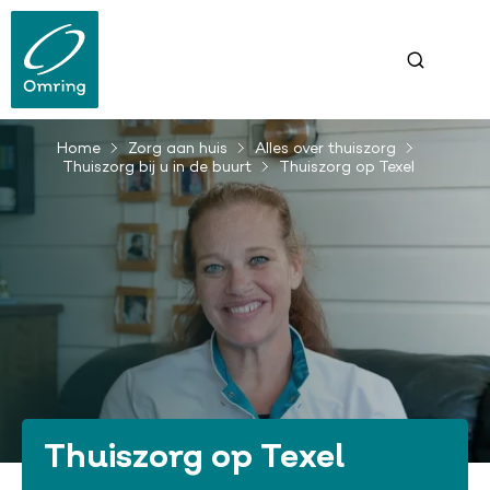
Overslaan
en
naar
de
inhoud
gaan
Home
Zorg aan huis
Alles over thuiszorg
Kruimelpad
Thuiszorg bij u in de buurt
Thuiszorg op Texel
Thuiszorg op Texel