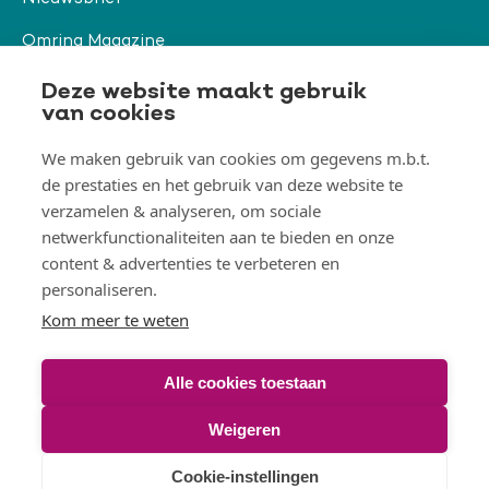
Omring Magazine
Verwijzers
Deze website maakt gebruik
van cookies
We maken gebruik van cookies om gegevens m.b.t.
Organisatie & beleid
de prestaties en het gebruik van deze website te
Togg
verzamelen & analyseren, om sociale
Orga
&
netwerkfunctionaliteiten aan te bieden en onze
belei
Thema's
men
content & advertenties te verbeteren en
Togg
Them
personaliseren.
men
Kom meer te weten
Alle cookies toestaan
© Omring 2026
Weigeren
Voet
Disclaimer
Toegankelijkheidsverklaring
Cookies
Cookie-instellingen
Privacy