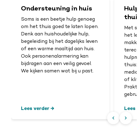
Ondersteuning in huis
Hul
thui
Soms is een beetje hulp genoeg
om het thuis goed te laten lopen.
Met s
Denk aan huishoudelijke hulp,
het l
begeleiding bij het dagelijks leven
makkel
of een warme maaltijd aan huis.
terec
Ook personenalarmering kan
hulpm
bijdragen aan een veilig gevoel.
thuis
We kijken samen wat bij u past.
medic
of kl
Prakti
gebrui
Lees verder
Lees 