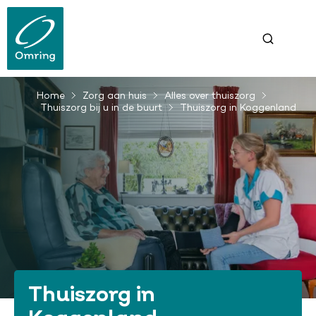
Overslaan
en
naar
de
inhoud
gaan
Home
Zorg aan huis
Alles over thuiszorg
Kruimelpad
Thuiszorg bij u in de buurt
Thuiszorg in Koggenland
Thuiszorg in