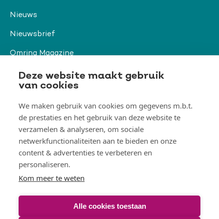
Nieuws
Nieuwsbrief
Omring Magazine
Verwijzers
Deze website maakt gebruik
van cookies
We maken gebruik van cookies om gegevens m.b.t.
Organisatie & beleid
de prestaties en het gebruik van deze website te
Togg
verzamelen & analyseren, om sociale
Orga
&
netwerkfunctionaliteiten aan te bieden en onze
belei
Thema's
men
content & advertenties te verbeteren en
Togg
Them
personaliseren.
men
Kom meer te weten
Alle cookies toestaan
© Omring 2026