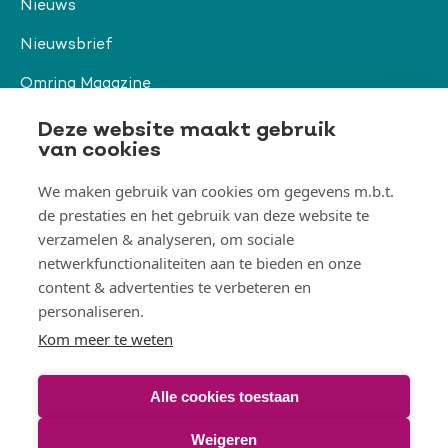
Nieuws
Nieuwsbrief
Omring Magazine
Verwijzers
Deze website maakt gebruik
van cookies
We maken gebruik van cookies om gegevens m.b.t.
Organisatie & beleid
de prestaties en het gebruik van deze website te
Togg
verzamelen & analyseren, om sociale
Orga
&
netwerkfunctionaliteiten aan te bieden en onze
belei
Thema's
men
content & advertenties te verbeteren en
Togg
Them
personaliseren.
men
Kom meer te weten
Alle cookies toestaan
© Omring 2026
Weigeren