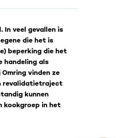
 In veel gevallen is
egene die het is
e) beperking die het
e handeling als
j Omring vinden ze
n revalidatietraject
fstandig kunnen
n kookgroep in het