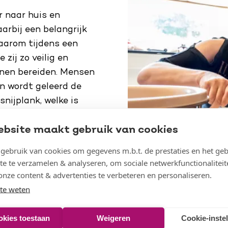
r naar huis en
arbij een belangrijk
aarom tijdens een
zij zo veilig en
nnen bereiden. Mensen
n wordt geleerd de
nijplank, welke is
od daarop vastgeprikt
ebsite maakt gebruik van cookies
e hand.
ebruik van cookies om gegevens m.b.t. de prestaties en het geb
 Deelnemers geven aan
te te verzamelen & analyseren, om sociale netwerkfunctionaliteit
ciale aspect. Er wordt
onze content & advertenties te verbeteren en personaliseren.
rtijd stimuleren ze
te weten
okies toestaan
Weigeren
Cookie-inste