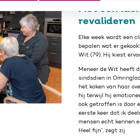
Met een lac
revalideren
Elke week wordt een c
bepalen wat er gekook
Wit (79). Hij kiest er
Meneer de Wit heeft dr
sindsdien in Omringloc
het koken van haar over
hij terwijl hij emotio
ook getroffen is door e
eerste keer dat ik dee
mensen echt kennen en
Heel fijn”, zegt zij.