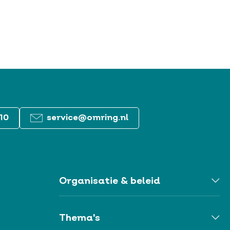
10
service@omring.nl
Organisatie & beleid
Togg
Orga
&
belei
Thema's
men
Togg