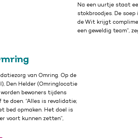
Na een uurtje staat e
stokbroodjes. De soep
de Wit krijgt complime
een geweldig team”, zeg
 Omring
lidatiezorg van Omring. Op de
l), Den Helder (Omringlocatie
 worden bewoners tijdens
te doen. “Alles is revalidatie;
et bed opmaken. Het doel is
ier voort kunnen zetten”,