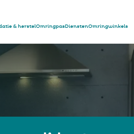
datie & herstel
Omringpas
Diensten
Omringwinkels