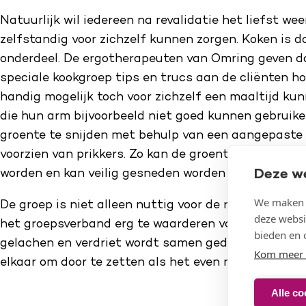
Natuurlijk wil iedereen na revalidatie het liefst wee
zelfstandig voor zichzelf kunnen zorgen. Koken is da
onderdeel. De ergotherapeuten van Omring geven d
speciale kookgroep tips en trucs aan de cliënten hoe 
handig mogelijk toch voor zichzelf een maaltijd ku
die hun arm bijvoorbeeld niet goed kunnen gebruike
groente te snijden met behulp van een aangepaste s
voorzien van prikkers. Zo kan de groente of het bro
Deze w
worden en kan veilig gesneden worden met de goed
We maken g
De groep is niet alleen nuttig voor de revalidatie.
deze websi
het groepsverband erg te waarderen vanwege het so
bieden en 
gelachen en verdriet wordt samen gedeeld. Tegelijke
Kom meer 
elkaar om door te zetten als het even niet lukt.
Alle co