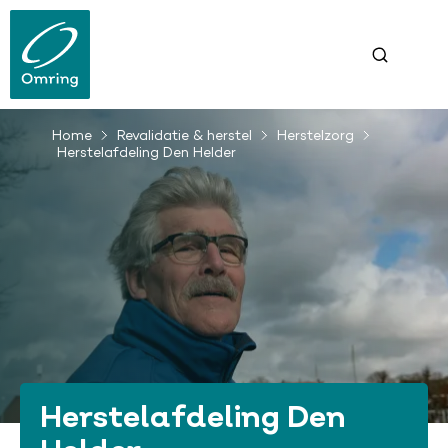
Overslaan
en
naar
de
inhoud
gaan
Home
Revalidatie & herstel
Herstelzorg
Kruimelpad
Herstelafdeling Den Helder
Herstelafdeling Den