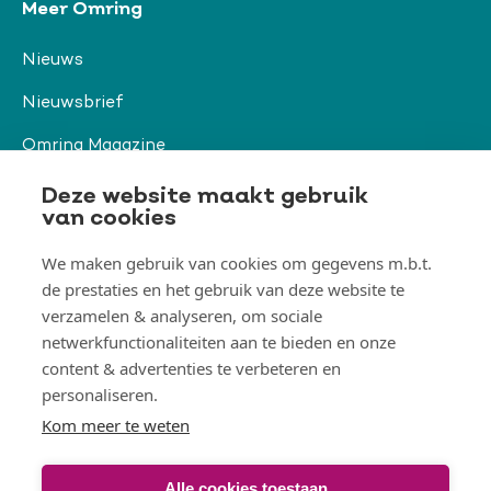
Meer Omring
Nieuws
Nieuwsbrief
Omring Magazine
Verwijzers
Deze website maakt gebruik
van cookies
We maken gebruik van cookies om gegevens m.b.t.
Organisatie & beleid
de prestaties en het gebruik van deze website te
Togg
verzamelen & analyseren, om sociale
Orga
&
netwerkfunctionaliteiten aan te bieden en onze
belei
Thema's
men
content & advertenties te verbeteren en
Togg
Them
personaliseren.
men
Kom meer te weten
Alle cookies toestaan