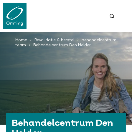
Overslaan
en
naar
de
inhoud
gaan
Home
Revalidatie & herstel
behandelcentrum
Kruimelpad
team
Behandelcentrum Den Helder
Behandelcentrum Den