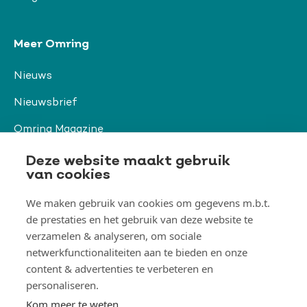
Meer Omring
Nieuws
Nieuwsbrief
Omring Magazine
Verwijzers
Deze website maakt gebruik
van cookies
We maken gebruik van cookies om gegevens m.b.t.
Organisatie & beleid
de prestaties en het gebruik van deze website te
Togg
verzamelen & analyseren, om sociale
Orga
&
netwerkfunctionaliteiten aan te bieden en onze
belei
Thema's
men
content & advertenties te verbeteren en
Togg
Them
personaliseren.
men
Kom meer te weten