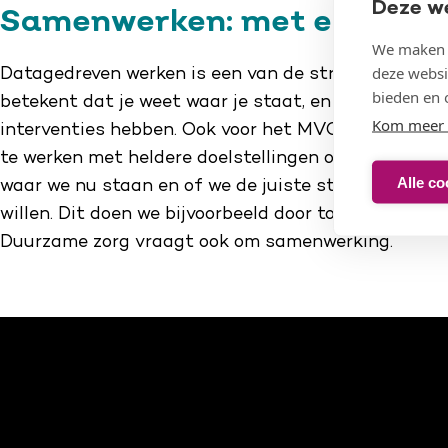
Deze w
Samenwerken: met elkaar é
We maken g
deze websi
Datagedreven werken is een van de strategische do
bieden en 
betekent dat je weet waar je staat, en dan ook kan
Kom meer 
interventies hebben. Ook voor het MVO-programma 
te werken met heldere doelstellingen om op die mani
Alle co
waar we nu staan en of we de juiste stappen zette
willen. Dit doen we bijvoorbeeld door toe te werke
Duurzame zorg vraagt ook om samenwerking.