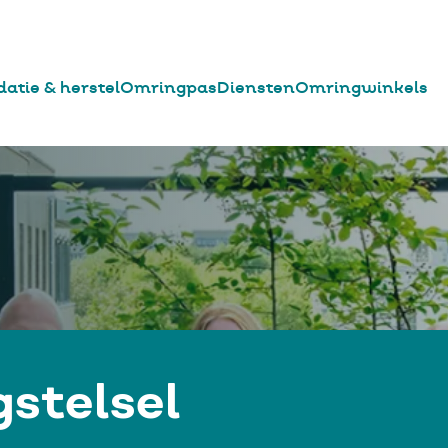
datie & herstel
Omringpas
Diensten
Omringwinkels
stelsel