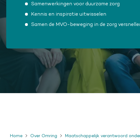
Samenwerkingen voor duurzame zorg
Kennis en inspiratie uitwisselen
Samen de MVO-beweging in de zorg versnelle
Home
Over Omring
Maatschappelijk verantwoord ond
Kruimelpad