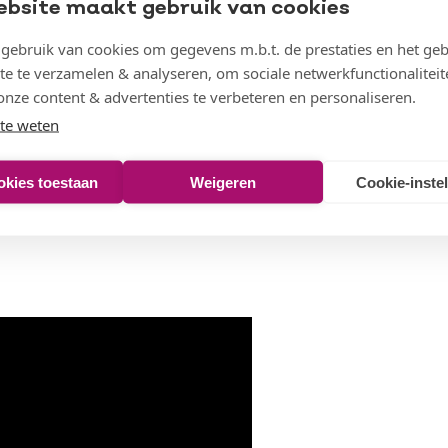
ebsite maakt gebruik van cookies
n met data
ebruik van cookies om gegevens m.b.t. de prestaties en het geb
te te verzamelen & analyseren, om sociale netwerkfunctionaliteit
elen van Omring. Dat
onze content & advertenties te verbeteren en personaliseren.
 meten welke effecten
te weten
proberen we zoveel mogelijk
er inzichtelijk te maken
okies toestaan
Weigeren
Cookie-inste
n naar waar we naartoe
n naar CSRD-rapportage.