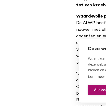
tot een krach
Waardevolle p
De ALWP heeft
nauwer met elk
docenten en er
onderzoeksproj
Deze w
verpleegkund
waardevolle pr
We maken g
verschillende 
deze websi
bieden en 
“De ervaring 
Kom meer 
door samen te 
Omring-bestuu
Alle co
bijvoorbeeld d
Bovendien onts