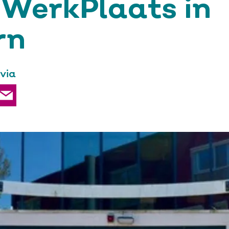
rWerkPlaats in
rn
 via