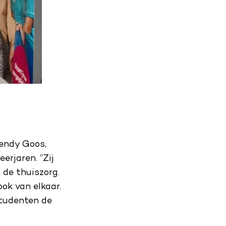
Wendy Goos,
erjaren. “Zij
 de thuiszorg.
ook van elkaar.
studenten de