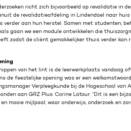
erzoeken richt zich bijvoorbeeld op revalidatie in de
nuit de revalidatieafdeling in Lindendael naar huis
is verder aan hun herstel. Samen met studenten, b
nals gaan we een module ontwikkelen die thuiszor
ft zodat de cliënt gemakkelijker thuis verder kan r
ening
ippen van het lint is de leerwerkplaats vandaag off
ns de feestelijke opening was er een welkomstwoord
dingsmanager Verpleegkunde bij de Hogeschool van
bonden aan GRZ Plus. Corine Latour: “Dit is een bijz
n mooie mijlpaal, waar onderwijs, onderzoek en zo