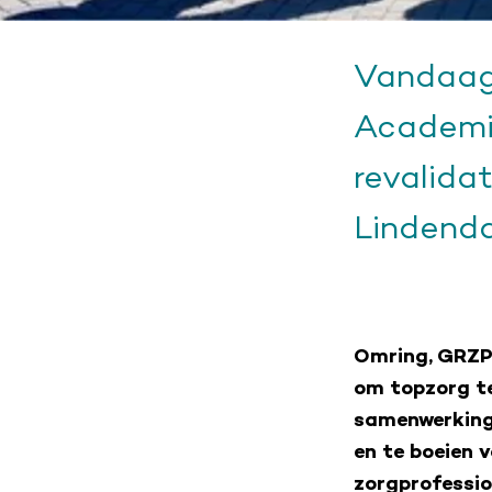
Vandaag 
Academi
revalida
Lindenda
Omring, GRZP
om topzorg t
samenwerking 
en te boeien 
zorgprofessio