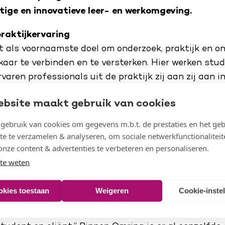
tige en innovatieve leer- en werkomgeving.
raktijkervaring
 als voornaamste doel om onderzoek, praktijk en on
aar te verbinden en te versterken. Hier werken stu
varen professionals uit de praktijk zij aan zij aan i
ecten gericht op de revalidatiezorg. Binnen de ALW
ebsite maakt gebruik van cookies
estudenten van de Hogeschool van Amsterdam de k
aktijkervaring op te doen. Ze lopen stages en doen 
ebruik van cookies om gegevens m.b.t. de prestaties en het geb
locaties van Omring en in de wijkzorgteams.
te te verzamelen & analyseren, om sociale netwerkfunctionaliteit
onze content & advertenties te verbeteren en personaliseren.
met het op Omringlocaties verzorgen van onderwijs 
te weten
leren, te werken en te onderzoeken – is zeer stimule
rder Jolanda Buwalda trots. “Het leidt tot doorbra
okies toestaan
Weigeren
Cookie-inste
e wijze van zorgverlening, het gebruik van data en dig
taat er een impactvolle relatie en nieuw evenwich