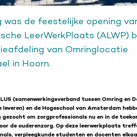
was de feestelijke opening va
sche LeerWerkPlaats (ALWP) bi
tieafdeling van Omringlocatie
el in Hoorn.
LUS (samenwerkingsverband tussen Omring en De
e leveren) en de Hogeschool van Amsterdam hebb
gezocht om zorgprofessionals nu en in de toeko
voor de ouderenzorg. Op deze leerwerkplaats treff
nals, verpleegkunde studenten en docenten elkaar.