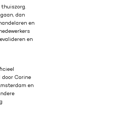
 thuiszorg.
 gaan, dan
ehandelaren en
gmedewerkers
evalideren en
icieel
 door Corine
 Amsterdam en
ondere
rg