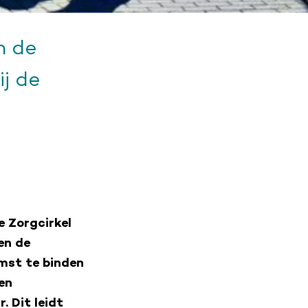
n de
j de
 Zorgcirkel
en de
mst te binden
en
 Dit leidt