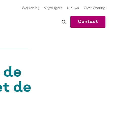
Werken bij
Vrijwilligers
Nieuws
Over Omring
Meta-
navigatie
Contact
che
 de
t de