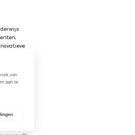
derwijs
denten,
nnovatieve
P krijgen
ans om
onderzoek op
ruik van
en aan te
met het hbo –
rend”, zegt
ken in
llingen
italisering.
t tussen