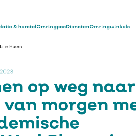
datie & herstel
Omringpas
Diensten
Omringwinkels
uws
Samen op weg naar de zorg van morgen met de Academis
lpad
s in Hoorn
 2023
en op weg naar
g van morgen me
demische