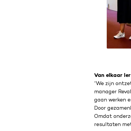
Van elkaar le
“We zijn ontze
manager Revali
gaan werken en
Door gezamenlij
Omdat onderzo
resultaten me