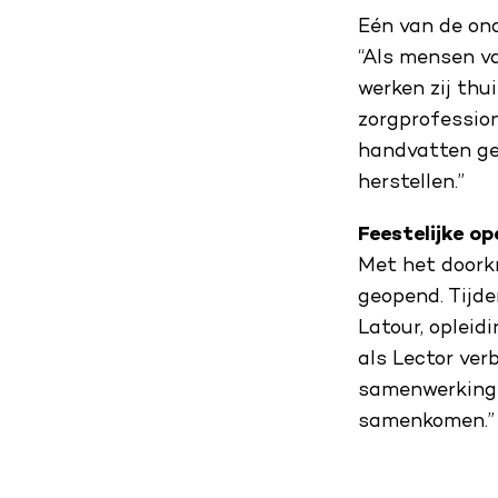
Eén van de ond
“Als mensen va
werken zij thu
zorgprofessio
handvatten gee
herstellen.”
Feestelijke op
Met het doorkn
geopend. Tijde
Latour, oplei
als Lector ver
samenwerking e
samenkomen.”