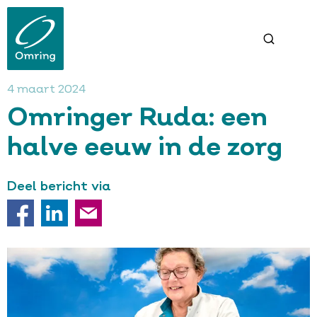
Overslaan
en
naar
de
inhoud
gaan
4 maart 2024
Omringer Ruda: een
halve eeuw in de zorg
Deel bericht via