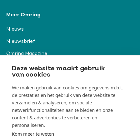
Meer Omring
Nieuws
Nieuwsbrief
Omring Magazine
Verwijzers
Deze website maakt gebruik
van cookies
We maken gebruik van cookies om gegevens m.b.t.
Organisatie & beleid
de prestaties en het gebruik van deze website te
Togg
Orga
verzamelen & analyseren, om sociale
&
netwerkfunctionaliteiten aan te bieden en onze
belei
Thema's
men
content & advertenties te verbeteren en
Togg
Them
personaliseren.
men
Kom meer te weten