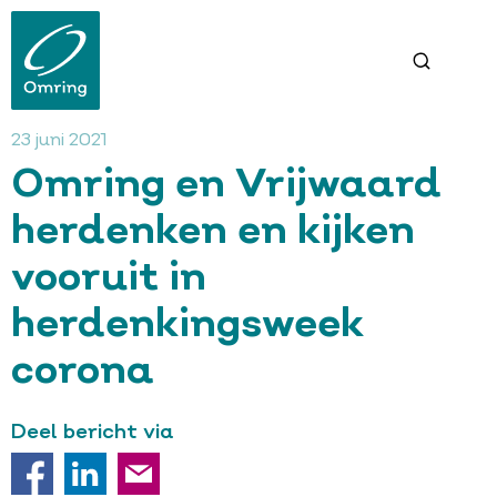
Overslaan
en
naar
de
inhoud
gaan
23 juni 2021
Omring en Vrijwaard
herdenken en kijken
vooruit in
herdenkingsweek
corona
Deel bericht via