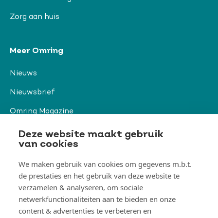
Zorg aan huis
Meer Omring
Nieuws
Nieuwsbrief
Omring Magazine
Verwijzers
Deze website maakt gebruik
van cookies
We maken gebruik van cookies om gegevens m.b.t.
Organisatie & beleid
de prestaties en het gebruik van deze website te
Togg
Orga
verzamelen & analyseren, om sociale
&
netwerkfunctionaliteiten aan te bieden en onze
belei
Thema's
men
content & advertenties te verbeteren en
Togg