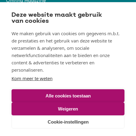
Omring Magazine
Verwijzers
Deze website maakt gebruik
van cookies
We maken gebruik van cookies om gegevens m.b.t.
Organisatie & beleid
de prestaties en het gebruik van deze website te
Togg
verzamelen & analyseren, om sociale
Orga
&
netwerkfunctionaliteiten aan te bieden en onze
belei
Thema's
men
content & advertenties te verbeteren en
Togg
Them
personaliseren.
men
Kom meer te weten
Alle cookies toestaan
© Omring 2026
Weigeren
Voet
Disclaimer
Toegankelijkheidsverklaring
Cookies
Cookie-instellingen
Privacy