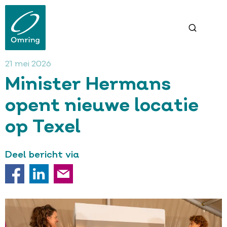
Overslaan
en
naar
de
inhoud
gaan
21 mei 2026
Minister Hermans
opent nieuwe locatie
op Texel
Deel bericht via