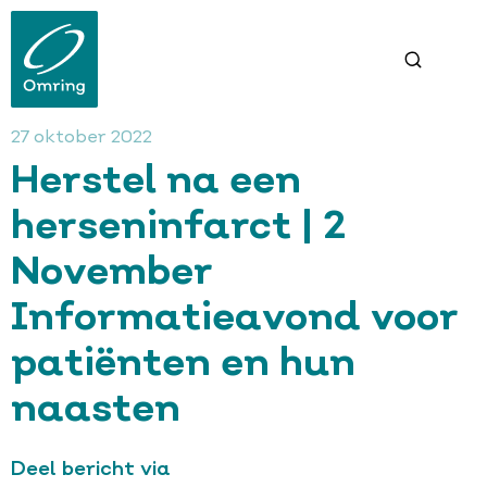
Overslaan
en
naar
de
inhoud
gaan
27 oktober 2022
Herstel na een
herseninfarct | 2
November
Informatieavond voor
patiënten en hun
naasten
Deel bericht via