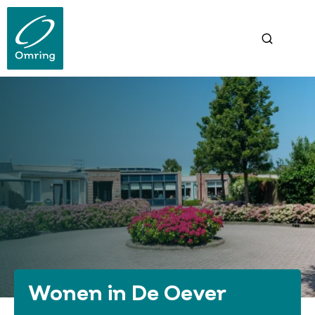
Overslaan
en
naar
de
inhoud
gaan
Wonen in De Oever