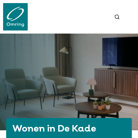
Overslaan
en
naar
de
inhoud
gaan
Wonen in De Kade