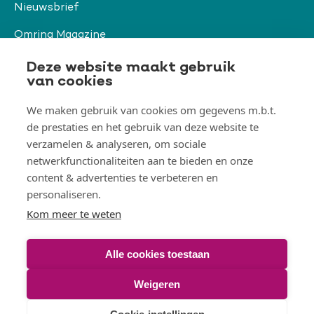
Nieuwsbrief
Omring Magazine
Verwijzers
Deze website maakt gebruik
van cookies
We maken gebruik van cookies om gegevens m.b.t.
Organisatie & beleid
de prestaties en het gebruik van deze website te
Togg
verzamelen & analyseren, om sociale
Orga
&
netwerkfunctionaliteiten aan te bieden en onze
belei
Thema's
men
content & advertenties te verbeteren en
Togg
Them
personaliseren.
men
Kom meer te weten
Alle cookies toestaan
© Omring 2026
Weigeren
Voet
Disclaimer
Toegankelijkheidsverklaring
Cookies