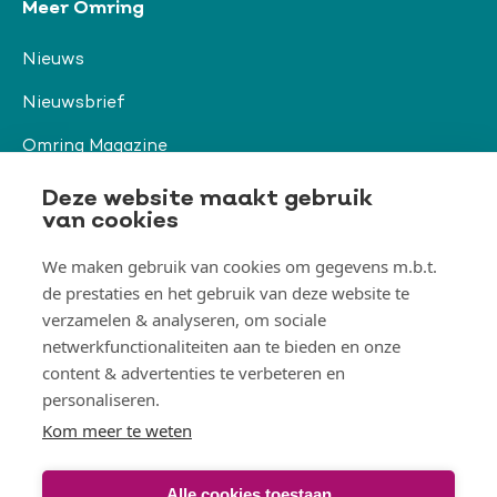
Meer Omring
Nieuws
Nieuwsbrief
Omring Magazine
Verwijzers
Deze website maakt gebruik
van cookies
We maken gebruik van cookies om gegevens m.b.t.
Organisatie & beleid
de prestaties en het gebruik van deze website te
Togg
Orga
verzamelen & analyseren, om sociale
&
netwerkfunctionaliteiten aan te bieden en onze
belei
Thema's
men
content & advertenties te verbeteren en
Togg
Them
personaliseren.
men
Kom meer te weten
Alle cookies toestaan