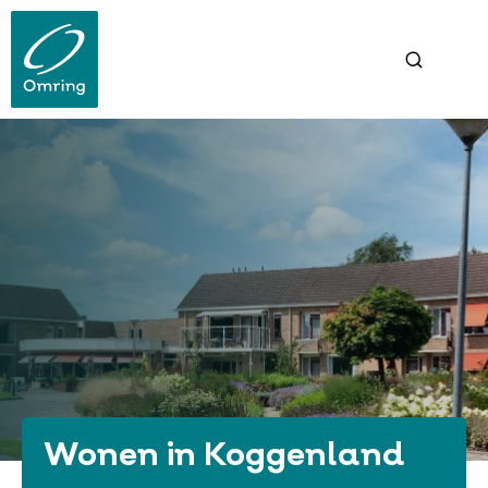
Overslaan
en
naar
de
inhoud
gaan
Wonen in Koggenland