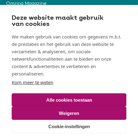
Omring Magazine
Verwijzers
Deze website maakt gebruik
van cookies
We maken gebruik van cookies om gegevens m.b.t.
Organisatie & beleid
de prestaties en het gebruik van deze website te
Togg
verzamelen & analyseren, om sociale
Orga
&
netwerkfunctionaliteiten aan te bieden en onze
belei
Thema's
men
content & advertenties te verbeteren en
Togg
Them
personaliseren.
men
Kom meer te weten
Alle cookies toestaan
© Omring 2026
Weigeren
Voet
Disclaimer
Toegankelijkheidsverklaring
Cookies
Cookie-instellingen
Privacy