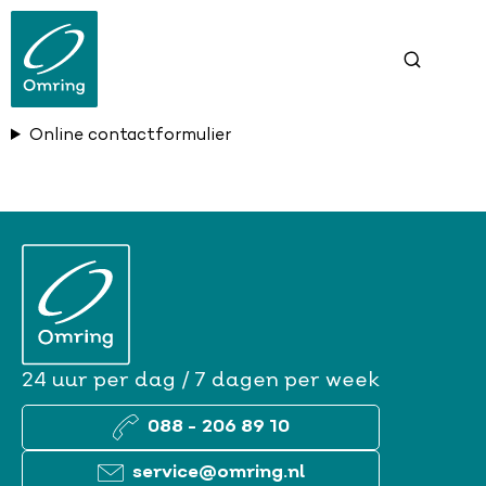
Overslaan
en
naar
de
inhoud
gaan
Online contactformulier
24 uur per dag / 7 dagen per week
088 - 206 89 10
service@omring.nl