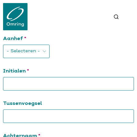
Overslaan
en
naar
de
inhoud
gaan
Verplicht
Aanhef
Verplicht
Initialen
Tussenvoegsel
Verplicht
Achternaam