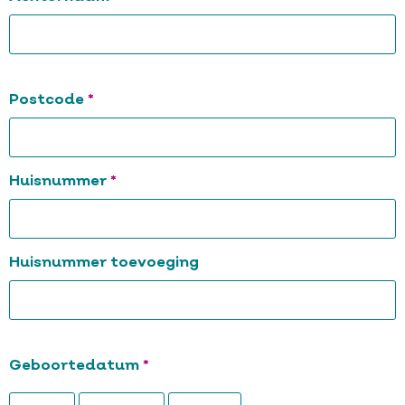
Postcode
Verplicht
Postcode
Verplicht
Huisnummer
Huisnummer toevoeging
Verplicht
Geboortedatum
Geboortedatum:
Geboortedatum:
Geboortedatum: