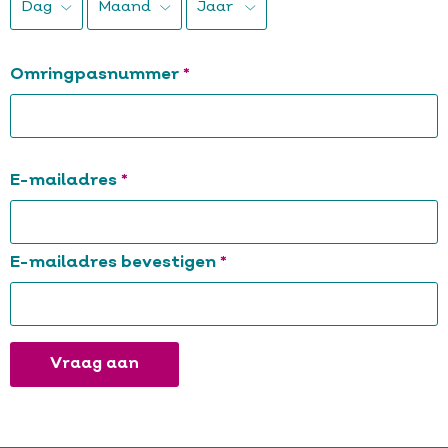
Dag
Maand
Jaar
Verplicht
Verplicht
Verplicht
Verplicht
Omringpasnummer
E-
Verplicht
E-mailadres
mailadres
Verplicht
E-mailadres bevestigen