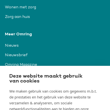
Wonen met zorg
Zorg aan huis
Meer Omring
Nieuws
Nieuwsbrief
Omring Magazine
Verwijzers
Deze website maakt gebruik
van cookies
We maken gebruik van cookies om gegevens m.b.t.
Organisatie & beleid
de prestaties en het gebruik van deze website te
Togg
verzamelen & analyseren, om sociale
Orga
&
netwerkfunctionaliteiten aan te bieden en onze
belei