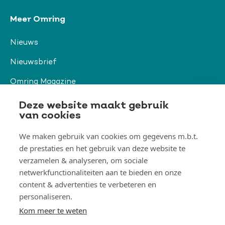
Meer Omring
Nieuws
Nieuwsbrief
Omring Magazine
Verwijzers
Deze website maakt gebruik
van cookies
We maken gebruik van cookies om gegevens m.b.t.
Organisatie & beleid
de prestaties en het gebruik van deze website te
Togg
Orga
verzamelen & analyseren, om sociale
&
netwerkfunctionaliteiten aan te bieden en onze
belei
Thema's
men
content & advertenties te verbeteren en
Togg
Them
personaliseren.
men
Kom meer te weten