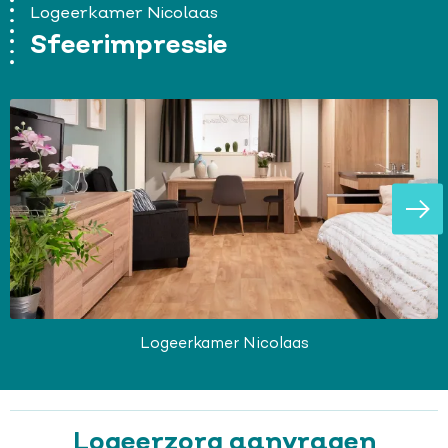
Logeerkamer Nicolaas
Sfeerimpressie
Vol
afbe
Logeerkamer Nicolaas
Logeerzorg aanvragen