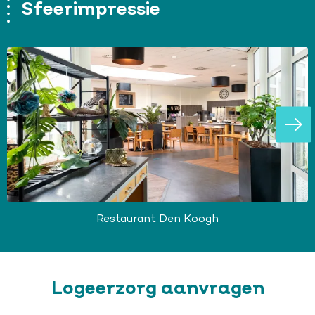
Sfeerimpressie
Vol
afbe
Restaurant Den Koogh
Logeerzorg aanvragen