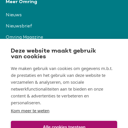
Meer Omring
Nieuws
Nieuwsbrief
Omring Magazine
Verwijzers
Deze website maakt gebruik
van cookies
We maken gebruik van cookies om gegevens m.b.t.
Organisatie & beleid
de prestaties en het gebruik van deze website te
Togg
Orga
verzamelen & analyseren, om sociale
&
netwerkfunctionaliteiten aan te bieden en onze
belei
Thema's
men
content & advertenties te verbeteren en
Togg
Them
personaliseren.
men
Kom meer te weten
Alle cookies toestaan