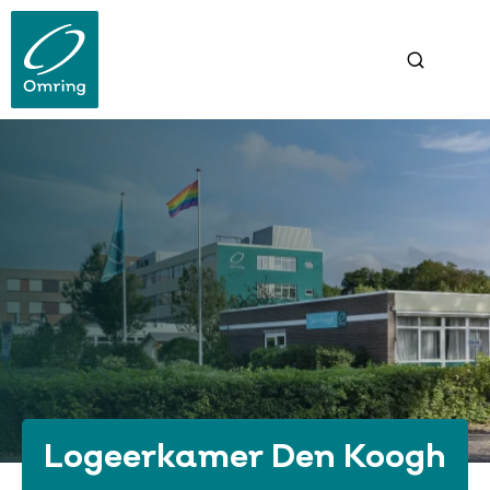
Overslaan
en
naar
de
inhoud
gaan
Logeerkamer Den Koogh