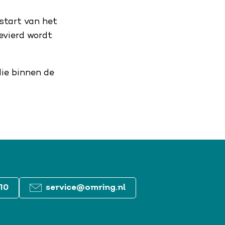
 start van het
evierd wordt
ie binnen de
10
service@omring.nl