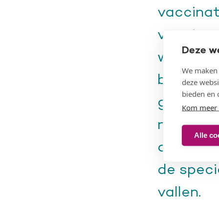
vaccinat
vacciner
Deze w
woonzorg
We maken g
bewoners
deze websi
bieden en 
golf, wa
Kom meer 
normaler
Alle co
de bewon
de speci
vallen.