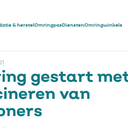
datie & herstel
Omringpas
Diensten
Omringwinkels
uws
Omring gestart met vaccineren van bewoners
lpad
21
ing gestart me
cineren van
oners