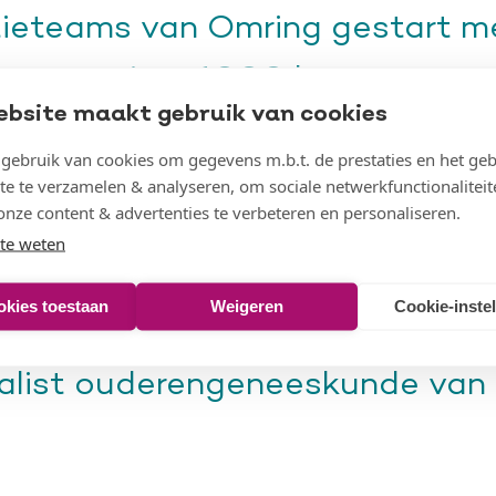
ieteams van Omring gestart m
en van circa 1000 bewoners op
ebsite maakt gebruik van cookies
locaties. Een lichtpuntje voor
ebruik van cookies om gegevens m.b.t. de prestaties en het geb
 en medewerkers tijdens deze
te te verzamelen & analyseren, om sociale netwerkfunctionaliteit
onze content & advertenties te verbeteren en personaliseren.
ar het coronavaccin zicht bied
te weten
 leven. Het vaccineren betreft 
okies toestaan
Weigeren
Cookie-inste
ers van Omring en Vrijwaard di
alist ouderengeneeskunde van