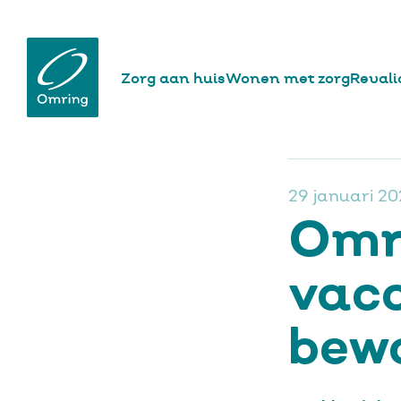
website
Hoofdnavigatie
Zorg aan huis
Wonen met zorg
Revali
Overslaan
en
Home
Nie
Kruime
naar
de
inhoud
gaan
29 januari 20
Omr
vac
bew